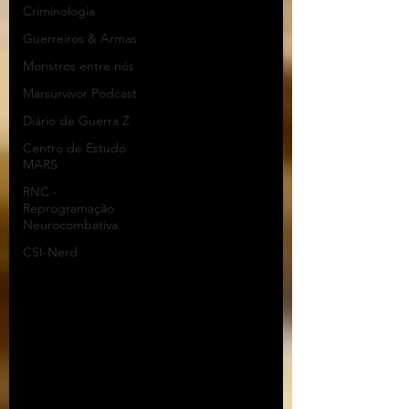
Criminologia
Guerreiros & Armas
Monstros entre nós
Marsurvivor Podcast
Diário de Guerra Z
Centro de Estudo
MARS
RNC -
Reprogramação
Neurocombativa
CSI-Nerd