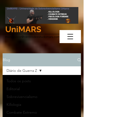
UniMARS
marsurvivor@centrodeestudomars.com
Blog
Diário de Guerra Z
Todos os posts
Editorial
Sobrevivencialismo
Killologia
Combate Extremo