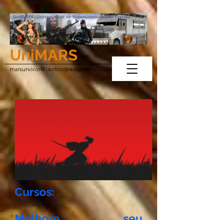
UniMARS
marsurvivor@centrodeestudomars.com
Cursos:
Melhore seu