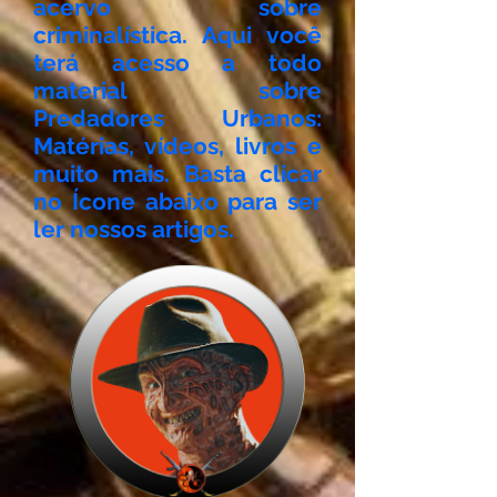
acervo sobre
criminalística. Aqui você
terá acesso a todo
material sobre
Predadores Urbanos:
Matérias, vídeos, livros e
muito mais. Basta clicar
no Ícone abaixo para ser
ler nossos artigos.