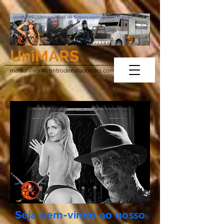
UniMARS
marsurvivor@centrodeestudomars.com
Seja bem-vindo ao nosso