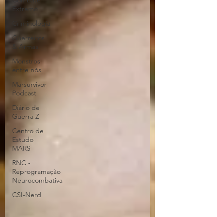
Combate
Extremo
Criminologia
Guerreiros
& Armas
Monstros
entre nós
Marsurvivor
Podcast
Diário de
Guerra Z
Centro de
Estudo
MARS
RNC -
Reprogramação
Neurocombativa
CSI-Nerd