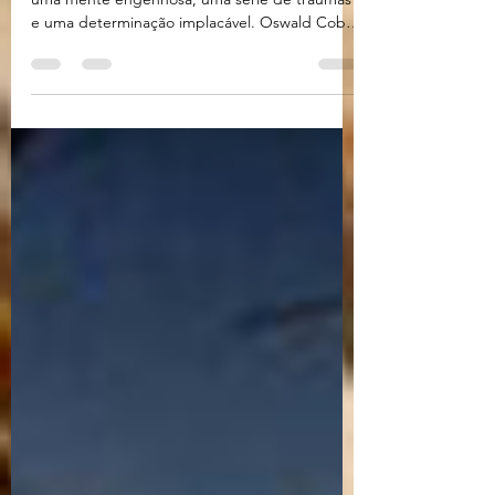
Por trás de cada figura icônica do crime, há
uma mente engenhosa, uma série de traumas
e uma determinação implacável. Oswald Cobb,
ou...