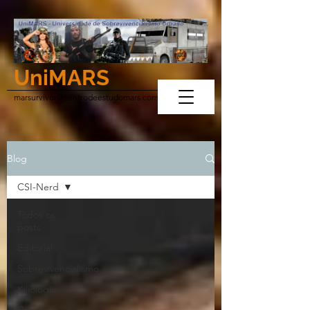
UniMARS
marsurvivor@centrodeestudomars.com
Blog
CSI-Nerd
Todos os
posts
Editorial
Sobrevivencialismo
Killologia