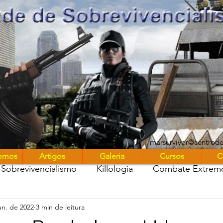
UniMARS
marsurvivor@centrod
omos
Artigos
Galeria
Cursos
C
Sobrevivencialismo
Killologia
Combate Extrem
un. de 2022
3 min de leitura
stros entre nós
Marsurvivor Podcast
Diário de