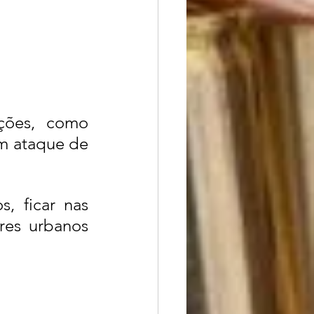
ções, como 
m ataque de 
, ficar nas 
res urbanos 