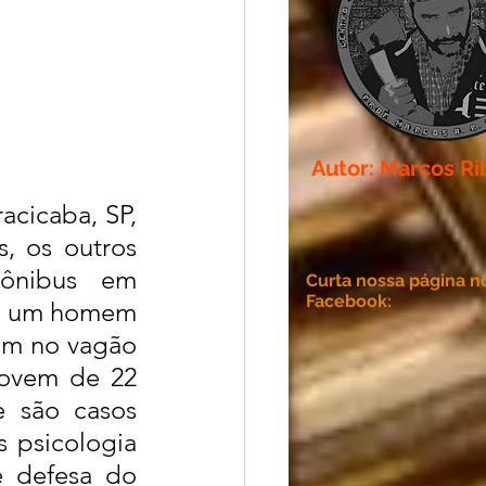
Autor: Marcos Ri
cicaba, SP, 
, os outros 
ônibus em 
Curta nossa página n
Facebook:
lo um homem 
am no vagão 
ovem de 22 
 são casos 
psicologia 
defesa do 