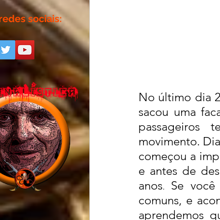
redes sociais:
No último dia 
sacou uma faca 
passageiros 
movimento. Dia
começou a impl
e antes de des
anos
Se você 
. 
comuns, e aco
aprendemos qu