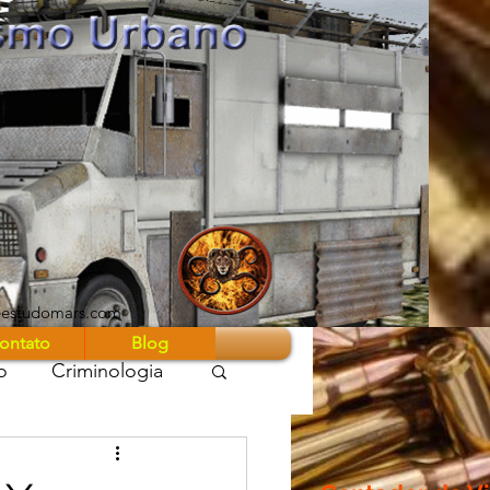
eestudomars.com
ontato
Blog
o
Criminologia
 Guerra Z