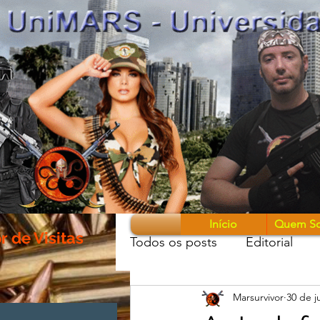
Início
Quem S
 de Visitas
Todos os posts
Editorial
Marsurvivor
30 de j
Guerreiros & Armas
Mon