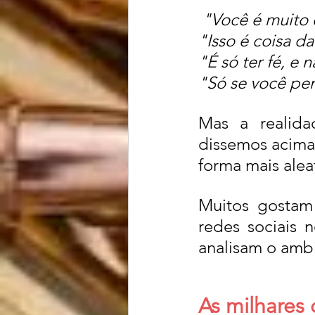
"Você é muito 
"Isso é coisa d
"É só ter fé, e 
"Só se você pen
Mas a realida
dissemos acima
forma mais aleat
Muitos gostam d
redes sociais n
analisam o ambie
As milhares 