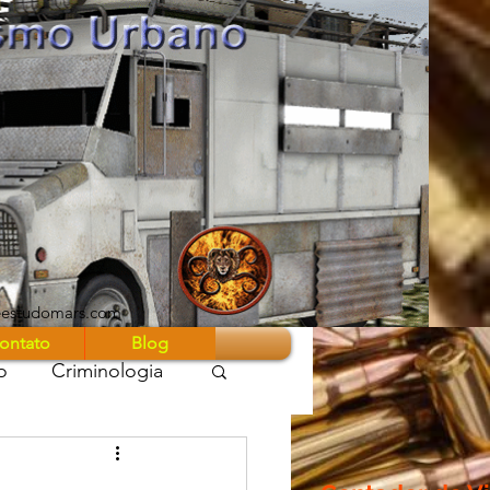
eestudomars.com
ontato
Blog
o
Criminologia
 Guerra Z