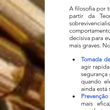
A filosofia por 
partir da Teo
sobrevivenci
comportamento
decisiva para e
mais graves. No
Tomada de
agir rapid
segurança 
quando el
ainda está 
Prevenção 
mais efic