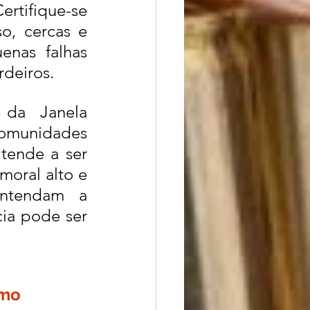
rtifique-se 
, cercas e 
nas falhas 
rdeiros.
da Janela 
munidades 
ende a ser 
moral alto e 
ntendam a 
ia pode ser 
smo