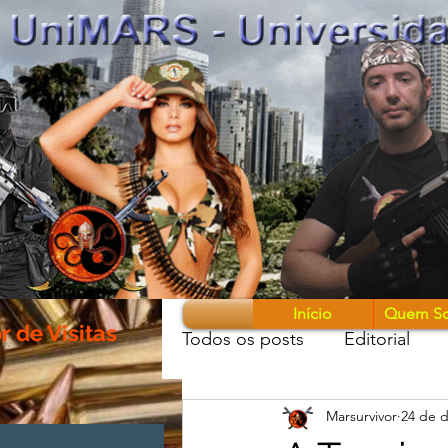
Início
Quem S
 de Visitas
Todos os posts
Editorial
Marsurvivor
24 de d
Guerreiros & Armas
Mon