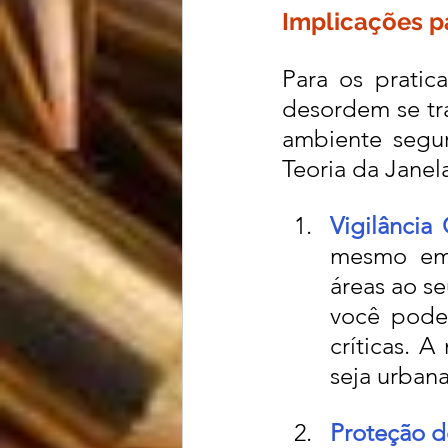
Implicações pa
Para os pratic
desordem se tr
ambiente segur
Teoria da Janel
Vigilância
mesmo em 
áreas ao se
você pode 
críticas. 
seja urbana
Proteção de