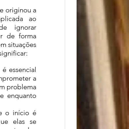
e originou a 
licada ao 
e ignorar 
r de forma 
m situações 
gnificar:
é essencial 
mprometer a 
um problema 
e enquanto 
 o início é 
ue elas se 