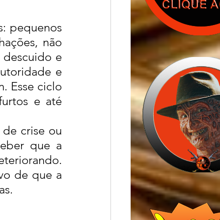
s: pequenos 
ações, não 
descuido e 
utoridade e 
 Esse ciclo 
urtos e até 
de crise ou 
eber que a 
teriorando. 
vo de que a 
as.