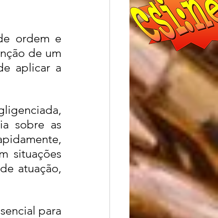
 de ordem e 
nção de um 
e aplicar a 
ligenciada, 
a sobre as 
rapidamente, 
 situações 
de atuação, 
ssencial para 