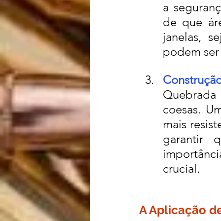
a seguranç
de que áre
janelas, s
podem ser 
Construçã
Quebrada 
coesas. Um
mais resist
garantir
importânci
crucial.
A Aplicação d