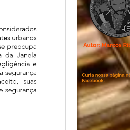
onsiderados 
tes urbanos 
Autor: Marcos Ri
se preocupa 
 da Janela 
ligência e 
a segurança 
Curta nossa página n
eito, suas 
Facebook:
e segurança 