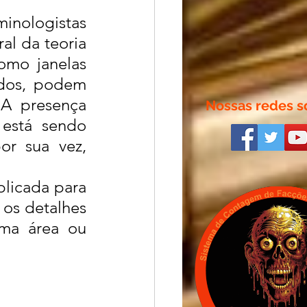
nologistas 
l da teoria 
mo janelas 
dos, podem 
A presença 
Nossas redes so
está sendo 
r sua vez, 
licada para 
os detalhes 
ma área ou 