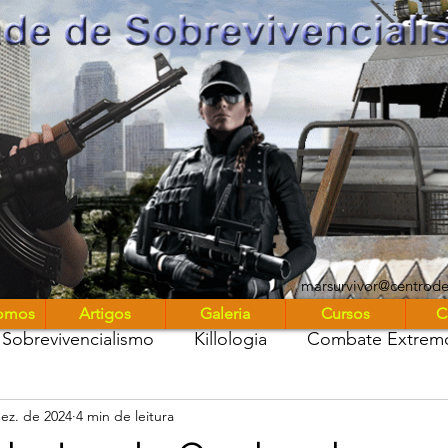
UniMARS
marsurvivor@centrod
omos
Artigos
Galeria
Cursos
C
Sobrevivencialismo
Killologia
Combate Extrem
ez. de 2024
4 min de leitura
stros entre nós
Marsurvivor Podcast
Diário de