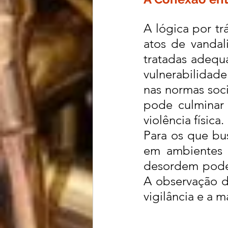
A lógica por tr
atos de vandal
tratadas adequ
vulnerabilidade
nas normas soci
pode culminar 
violência física.
Para os que bus
em ambientes 
desordem pode s
A observação de
vigilância e a 