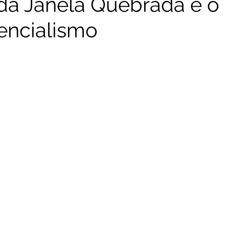
 da Janela Quebrada e o
encialismo
RNC - Reprogramação Neurocombativa
CSI-Nerd