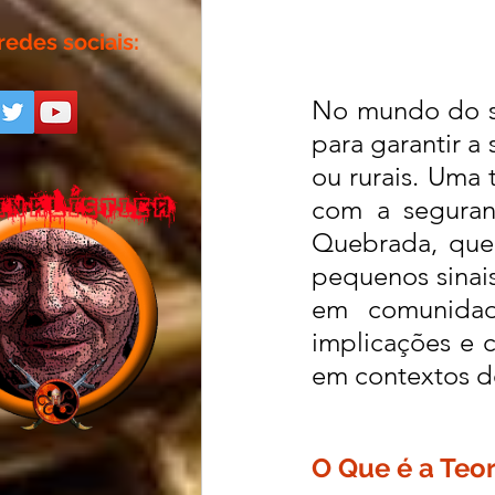
redes sociais:
No mundo do so
para garantir a
ou rurais. Uma 
com a seguranç
Quebrada, que 
pequenos sinai
em comunidade
implicações e 
em contextos d
O Que é a Teo