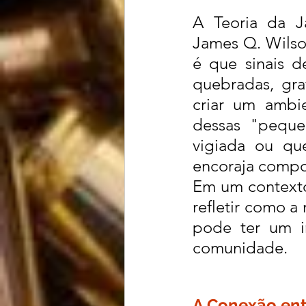
A Teoria da Ja
James Q. Wilson
é que sinais 
quebradas, gra
criar um ambie
dessas "pequen
vigiada ou qu
encoraja compor
Em um contexto 
refletir como a
pode ter um i
comunidade.
A Conexão en