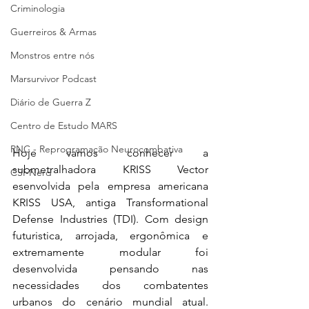
Criminologia
Guerreiros & Armas
Monstros entre nós
Marsurvivor Podcast
Diário de Guerra Z
Centro de Estudo MARS
RNC - Reprogramação Neurocombativa
Hoje vamos conhecer a 
submetralhadora KRISS Vector 
CSI-Nerd
esenvolvida pela empresa americana 
KRISS USA, antiga Transformational 
Defense Industries (TDI). Com design 
futuristica, arrojada, ergonômica e 
extremamente modular foi 
desenvolvida pensando nas 
necessidades dos combatentes 
urbanos do cenário mundial atual. 