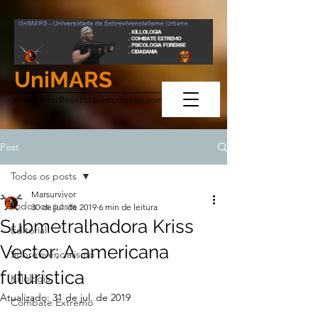
UniMARS
marsurvivor@centrodeestudomars.com
Post
Todos os posts
Marsurvivor
Todos os posts
30 de jul. de 2019
6 min de leitura
Submetralhadora Kriss
Editorial
Vector: A americana
Sobrevivencialismo
futurística
Killologia
Atualizado:
31 de jul. de 2019
Combate Extremo