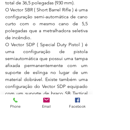
total de 36,5 polegadas (930 mm).
O Vector SBR ( Short Barrel Rifle ) é uma 
configuração semi-automática de cano 
curto com o mesmo cano de 5,5 
polegadas que a metralhadora seletiva 
de incêndio.
O Vector SDP ( Special Duty Pistol ) é 
uma configuração de pistola 
semiautomática que possui uma tampa 
afixada permanentemente com um 
suporte de eslinga no lugar de um 
material dobrável. Existe também uma 
configuração do Vector SDP equipado 
com um suporte de braço SB Tactical 
chamado Vector SDP-SB ( Pistola de 
Phone
Email
Facebook
Serviço Especial - Cinta Estabilizadora ). 
[13]
As versões "Melhoradas" do CRB e SBR 
Gen II também estão disponíveis com 