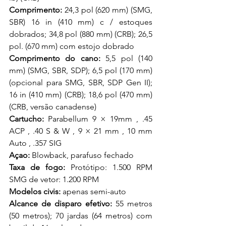
Comprimento:
 24,3 pol (620 mm) (SMG, 
SBR) 16 in (410 mm) c / estoques 
dobrados; 34,8 pol (880 mm) (CRB); 26,5 
pol. (670 mm) com estojo dobrado
Comprimento do cano:
 5,5 pol (140 
mm) (SMG, SBR, SDP); 6,5 pol (170 mm) 
(opcional para SMG, SBR, SDP Gen II); 
16 in (410 mm) (CRB); 18,6 pol (470 mm) 
(CRB, versão canadense)
Cartucho:
 Parabellum 9 × 19mm , .45 
ACP , .40 S & W , 9 × 21 mm , 10 mm 
Auto , .357 SIG 
Açao:
 Blowback, parafuso fechado
Taxa de fogo:
 Protótipo: 1.500 RPM 
SMG de vetor: 1.200 RPM 
Modelos civis:
 apenas semi-auto
Alcance de disparo efetivo:
 55 metros 
(50 metros); 70 jardas (64 metros) com 