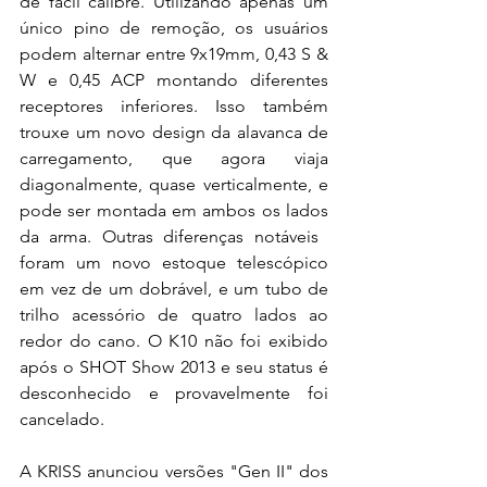
de fácil calibre. Utilizando apenas um 
único pino de remoção, os usuários 
podem alternar entre 9x19mm, 0,43 S & 
W e 0,45 ACP montando diferentes 
receptores inferiores. Isso também 
trouxe um novo design da alavanca de 
carregamento, que agora viaja 
diagonalmente, quase verticalmente, e 
pode ser montada em ambos os lados 
da arma. Outras diferenças notáveis ​​
foram um novo estoque telescópico 
em vez de um dobrável, e um tubo de 
trilho acessório de quatro lados ao 
redor do cano. O K10 não foi exibido 
após o SHOT Show 2013 e seu status é 
desconhecido e provavelmente foi 
cancelado.
A KRISS anunciou versões "Gen II" dos 