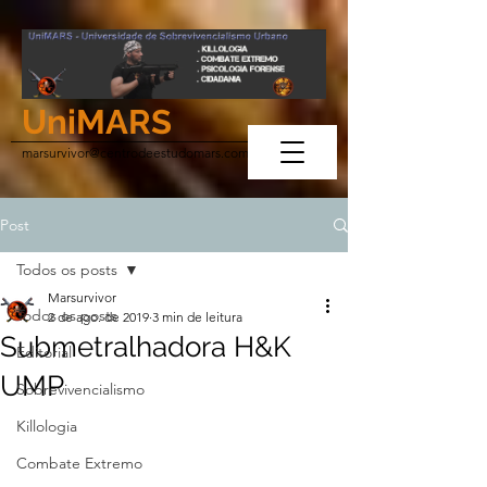
UniMARS
marsurvivor@centrodeestudomars.com
Post
Todos os posts
Marsurvivor
Todos os posts
2 de ago. de 2019
3 min de leitura
Submetralhadora H&K
Editorial
UMP
Sobrevivencialismo
Killologia
Combate Extremo