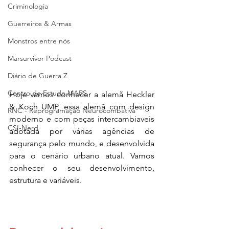
Criminologia
Guerreiros & Armas
Monstros entre nós
Marsurvivor Podcast
Diário de Guerra Z
Centro de Estudo MARS
Hoje vamos conhecer a alemã Heckler 
& Koch UMP, essa alemã com design 
RNC - Reprogramação Neurocombativa
moderno e com peças intercambiaveis 
CSI-Nerd
adotada por várias agências de 
segurança pelo mundo, e desenvolvida 
para o cenário urbano atual. Vamos 
conhecer o seu desenvolvimento, 
estrutura e variáveis.