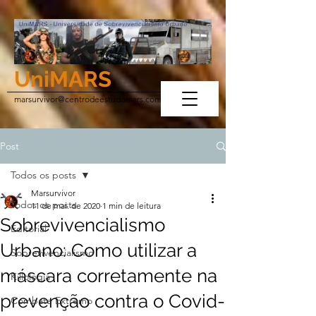
UniMARS
marsurvivor@centrodeestudomars.com
Post
Todos os posts
Marsurvivor
Todos os posts
11 de mai. de 2020
1 min de leitura
Sobrevivencialismo
Editorial
Urbano: Como utilizar a
Sobrevivencialismo
máscara corretamente na
Killologia
prevenção contra o Covid-
Combate Extremo