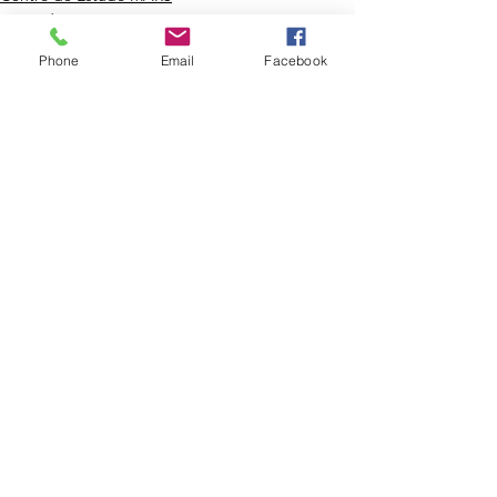
Diário de Guerra Z
Phone
Email
Facebook
Ver tudo
Posts recentes