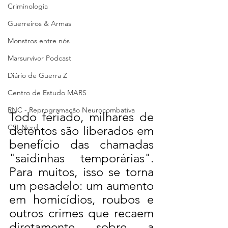
Criminologia
Guerreiros & Armas
Monstros entre nós
Marsurvivor Podcast
Diário de Guerra Z
Centro de Estudo MARS
RNC - Reprogramação Neurocombativa
Todo feriado, milhares de 
CSI-Nerd
detentos são liberados em 
benefício das chamadas 
"saidinhas temporárias". 
Para muitos, isso se torna 
um pesadelo: um aumento 
em homicídios, roubos e 
outros crimes que recaem 
diretamente sobre a 