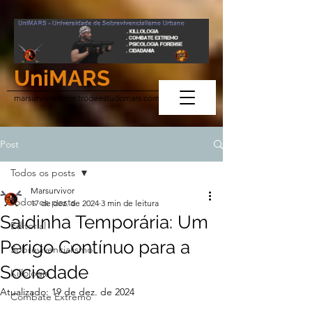
UniMARS
marsurvivor@centrodeestudomars.com
Post
Todos os posts
Marsurvivor
Todos os posts
17 de dez. de 2024
3 min de leitura
Saidinha Temporária: Um
Editorial
Perigo Contínuo para a
Sobrevivencialismo
Sociedade
Killologia
Atualizado:
19 de dez. de 2024
Combate Extremo