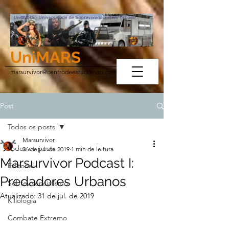
UniMARS
marsurvivor@centrodeestudomars.com
Post
Todos os posts
Marsurvivor
Todos os posts
26 de jul. de 2019
1 min de leitura
Marsurvivor Podcast I:
Editorial
Predadores Urbanos
Sobrevivencialismo
Atualizado:
31 de jul. de 2019
Killologia
Combate Extremo