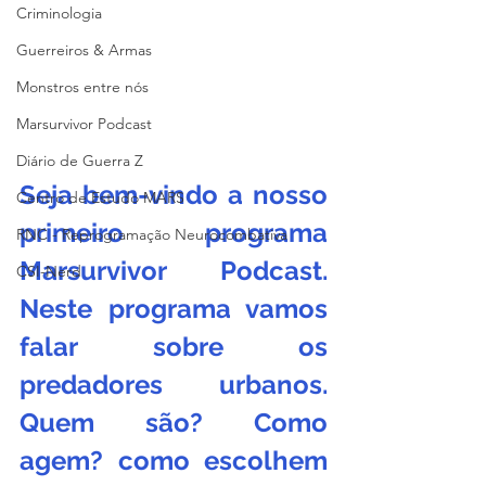
Criminologia
Guerreiros & Armas
Monstros entre nós
Marsurvivor Podcast
Diário de Guerra Z
Seja bem-vindo a nosso 
Centro de Estudo MARS
primeiro programa 
RNC - Reprogramação Neurocombativa
Marsurvivor Podcast. 
CSI-Nerd
Neste programa vamos 
falar sobre os 
predadores urbanos.  
Quem são? Como 
agem? como escolhem 