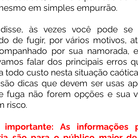
a mesmo em simples empurrão. 
isse, às vezes você pode se e
ado de fugir, por vários motivos, 
companhado por sua namorada, e
 vamos falar dos principais erros 
 a todo custo nesta situação caótic
 são dicas que devem ser usas ap
e fuga não forem opções e sua vi
 risco.
 importante: As informações p
ia são para o público maior de 