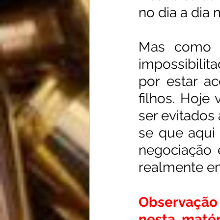
no dia a di
Mas como d
impossibilit
por estar a
filhos. Hoje
ser evitados
se que aqui
negociação 
realmente em
Observação
nesta matér