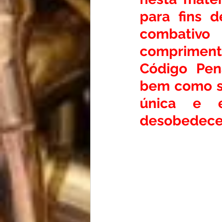
para fins d
combativo 
comprimento
Código Pen
bem como su
única e e
desobedecer 