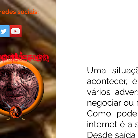
redes sociais:
Uma situaç
acontecer, 
vários adver
negociar ou f
Como pode s
internet é a
Desde saída 