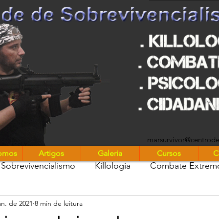
UniMARS
marsurvivor@centrod
omos
Artigos
Galeria
Cursos
C
Sobrevivencialismo
Killologia
Combate Extrem
an. de 2021
8 min de leitura
stros entre nós
Marsurvivor Podcast
Diário de