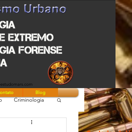
eestudomars.com
ontato
Blog
o
Criminologia
 Guerra Z