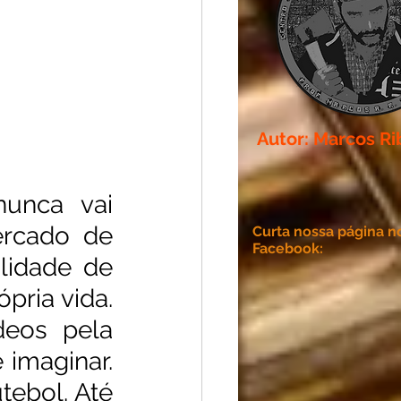
Autor: Marcos Ri
unca vai 
rcado de 
Curta nossa página n
Facebook:
lidade de 
pria vida. 
eos pela 
imaginar. 
ebol. Até 