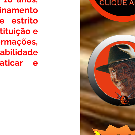
inamento 
 estrito 
tuição e 
rmações, 
bilidade 
ticar e 