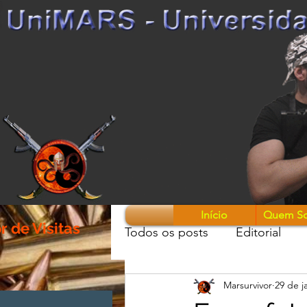
Início
Quem S
 de Visitas
Todos os posts
Editorial
Marsurvivor
29 de j
Guerreiros & Armas
Mon