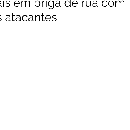
tais em briga de rua com
s atacantes
RNC - Reprogramação Neurocombativa
CSI-Nerd