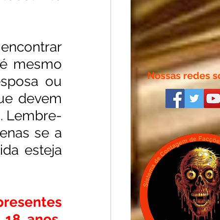
ncontrar 
até mesmo 
Nossas redes so
sposa ou 
que devem 
a. Lembre-
enas se a 
da esteja 
resentes 
18 anos, 