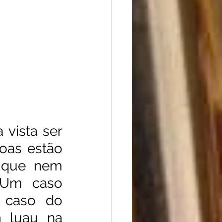
vista ser 
oas estão 
 que nem 
 Um caso 
caso do  
 luau na 