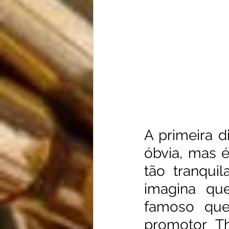
A primeira d
óbvia, mas é
tão tranqui
imagina qu
famoso que
promotor Th