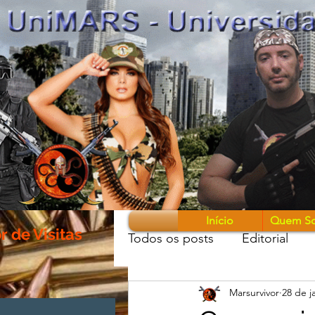
Início
Quem S
 de Visitas
Todos os posts
Editorial
Marsurvivor
28 de j
Guerreiros & Armas
Mon