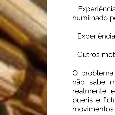
. Experiênc
humilhado po
.  Experiênc
 . Outros mot
O problema 
não sabe m
realmente é
pueris e fic
movimentos