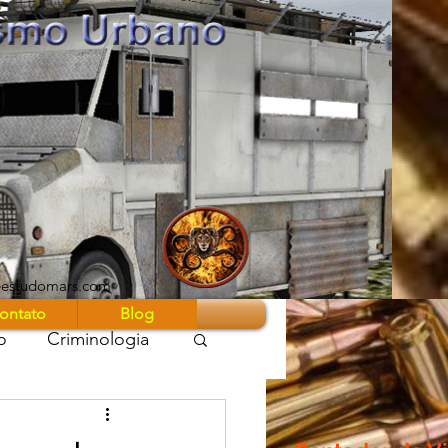
eestudomars.com
ontato
Blog
o
Criminologia
 Guerra Z