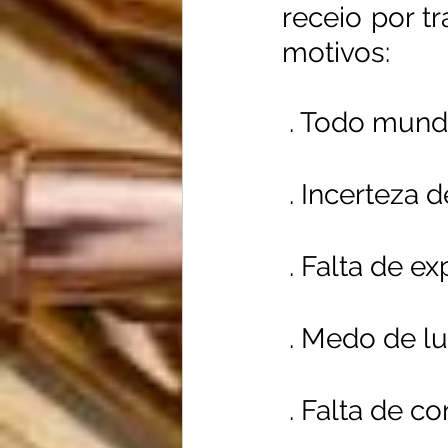
receio por tr
motivos:
 . Todo mun
 . Incerteza
 . Falta de 
 . Medo de l
 . Falta de c