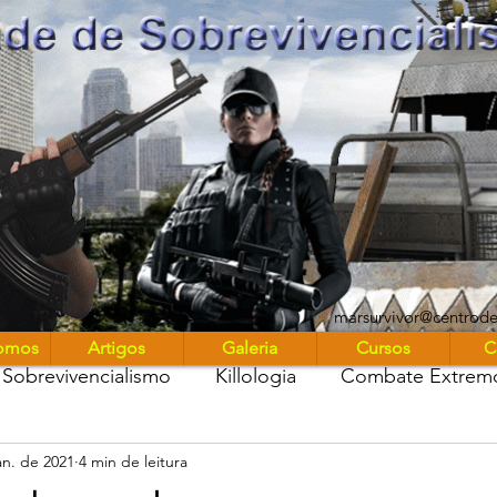
UniMARS
marsurvivor@centrod
omos
Artigos
Galeria
Cursos
C
Sobrevivencialismo
Killologia
Combate Extrem
an. de 2021
4 min de leitura
stros entre nós
Marsurvivor Podcast
Diário de