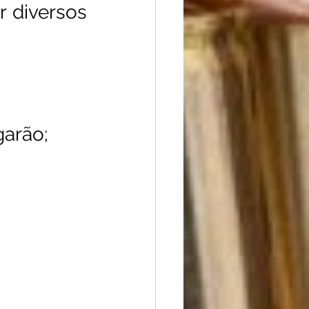
 diversos 
arão; 