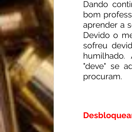
Dando conti
bom professo
aprender a s
Devido o me
sofreu devi
humilhado.
"deve" se a
procuram.
Desbloquea