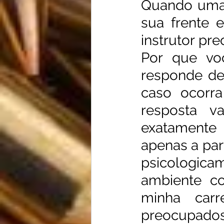
Quando uma 
sua frente 
instrutor pr
Por que voc
responde de 
caso ocorr
resposta v
exatamente
apenas a part
psicologica
ambiente co
minha carr
preocupados s