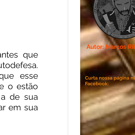
Autor: Marcos Ri
ntes que 
todefesa. 
que esse 
Curta nossa página n
Facebook:
e o estão 
a de sua 
zar em sua 