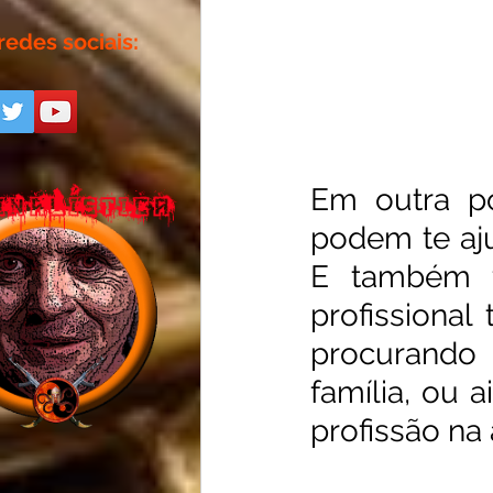
redes sociais:
Em outra po
podem te aju
E também f
profissiona
procurando 
família, ou a
profissão na