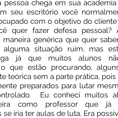
pessoa chega em sua academia e
em seu escritório você normalme
eocupado com o objetivo do cliente 
ê quer fazer defesa pessoal? A
maneira genérica que quer saber s
a alguma situação ruim, mas es
aga já que muitos alunos nã
 o que estão procurando, algun
e teórica sem a parte prática, pois
mente preparados para lutar mes
ntrolado.  Eu conheci muitos a
eira como professor que já e
e iria ter aulas de luta. Era possíve