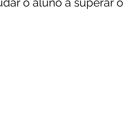
dar o aluno a superar 
RNC - Reprogramação Neurocombativa
CSI-Nerd