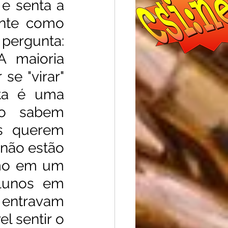
 senta a 
nte como 
pergunta: 
 maioria 
e "virar" 
ta é uma 
o sabem 
s querem 
 não estão 
mo em um 
lunos em 
ntravam 
l sentir o 