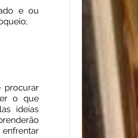
ado e ou 
oqueio; 
procurar 
er o que 
s ideias 
prenderão 
nfrentar 