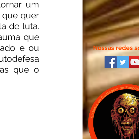
ornar um 
 que quer 
 de luta. 
auma que 
ado e ou 
Nossas redes so
todefesa 
as que o 