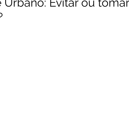
Urbano: Evitar ou tomar
?
RNC - Reprogramação Neurocombativa
CSI-Nerd