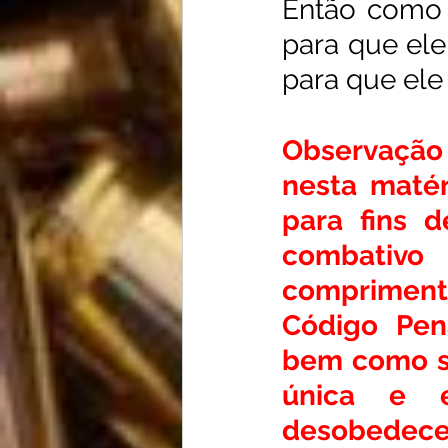
Então como s
para que ele
para que ele
Observação
nesta matér
para fins d
combativo 
comprimento
Código Pen
bem como su
única e e
desobedecer 