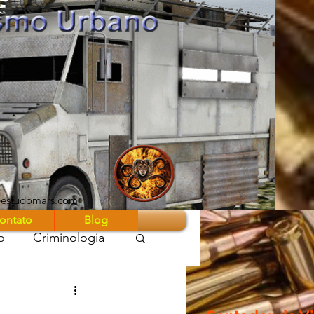
eestudomars.com
ontato
Blog
o
Criminologia
 Guerra Z