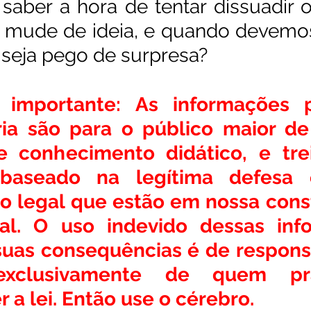
aber a hora de tentar dissuadir o
 mude de ideia, e quando devemos
 seja pego de surpresa?
 importante: As informações p
ia são para o público maior de 
e conhecimento didático, e tre
baseado na legítima defesa e
 legal que estão em nossa consti
al. O uso indevido dessas info
as consequências é de responsa
xclusivamente de quem pra
a lei. Então use o cérebro.