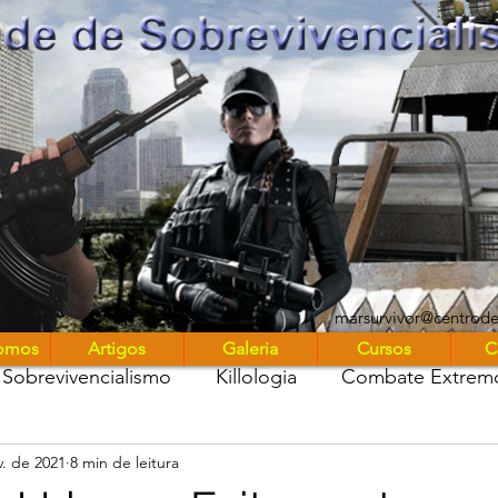
UniMARS
marsurvivor@centrod
omos
Artigos
Galeria
Cursos
C
Sobrevivencialismo
Killologia
Combate Extrem
v. de 2021
8 min de leitura
stros entre nós
Marsurvivor Podcast
Diário de