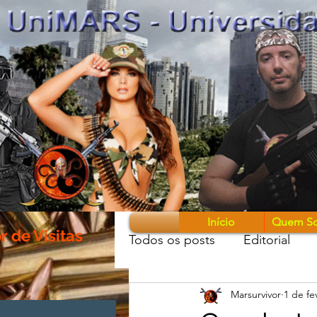
Início
Quem S
 de Visitas
Todos os posts
Editorial
Marsurvivor
1 de fe
Guerreiros & Armas
Mon