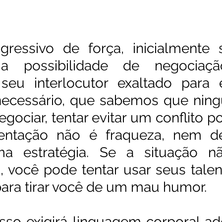
ressivo de força, inicialmente 
a possibilidade de negociação
eu interlocutor exaltado para e
necessário, que sabemos que ning
ociar, tentar evitar um conflito po
ntação não é fraqueza, nem de
 estratégia. Se a situação não
 você pode tentar usar seus tale
para tirar você de um mau humor.
sso exigirá linguagem corporal ad