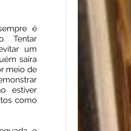
sempre é 
. Tentar 
vitar um 
uém saíra 
r meio de 
monstrar 
 estiver 
ntos como 
equada, e 