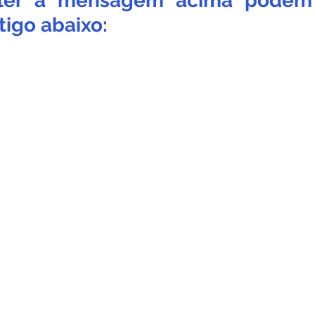
ler a mensagem acima podem i
tigo abaixo: