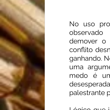
No uso prog
observado 
demover o s
conflito des
ganhando. Neg
uma argume
medo é uma
desesperada,
palestrante 
Lógico que i