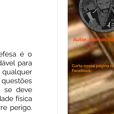
Autor: Marcos Ri
fesa é o 
vel para 
Curta nossa página n
qualquer 
Facebook:
 questões 
 se deve 
de física 
e perigo. 