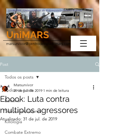
UniMARS
marsurvivor@centrodeestudomars.com
Post
Todos os posts
Marsurvivor
Todos os posts
29 de jul. de 2019
1 min de leitura
Ebook: Luta contra
Editorial
multiplos agressores
Sobrevivencialismo
Atualizado:
31 de jul. de 2019
Killologia
Combate Extremo