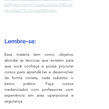
bWFpbnx1bmltYXJzdXJ2aXZvcjF8Z3g6
NzgxNjk5YTU3YmUyMDhkMg
Lembre-se:
Essa matéria tem como objetivo 
abordar as técnicas que existem para 
que você conheça e possa procurar 
cursos para aprendê-las e desenvolver 
da forma correta, nada substitui o 
treino prático. Faça cursos 
credenciados com professores com 
experiência em área operacional e 
segurança.