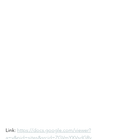
Link: 
https://docs.google.com/viewer?
a=v&pid=sites&srcid=ZGVmYXVsdGRv