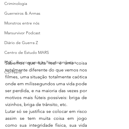
Criminologia
Guerreiros & Armas
Monstros entre nós
Marsurvivor Podcast
Diário de Guerra Z
Centro de Estudo MARS
RNC - Reprogramação Neurocombativa
Sabemos que luta real é uma coisa 
totalmente diferente do que vemos nos 
CSI-Nerd
filmes, uma situação totalmente caótica 
onde em milissegundos uma vida pode 
ser perdida, e na maioria das vezes por 
motivos mais fúteis possíveis: briga de 
vizinhos, briga de trânsito, etc.
Lutar só se justifica se colocar em risco 
assim se tem muita coisa em jogo 
como sua integridade física, sua vida 