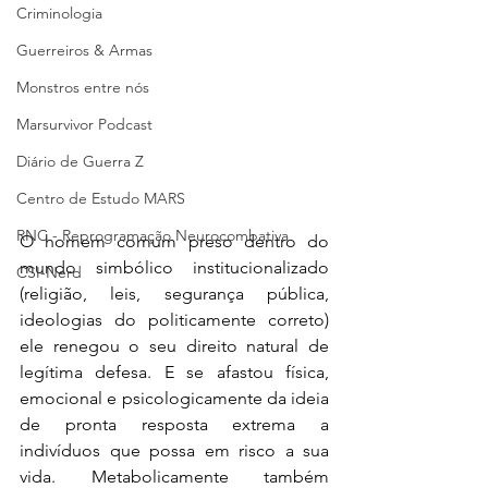
Criminologia
Guerreiros & Armas
Monstros entre nós
Marsurvivor Podcast
Diário de Guerra Z
Centro de Estudo MARS
RNC - Reprogramação Neurocombativa
O homem comum preso dentro do 
mundo simbólico institucionalizado 
CSI-Nerd
(religião, leis, segurança pública, 
ideologias do politicamente correto) 
ele renegou o seu direito natural de 
legítima defesa. E se afastou física, 
emocional e psicologicamente da ideia 
de pronta resposta extrema a 
indivíduos que possa em risco a sua 
vida. Metabolicamente também 