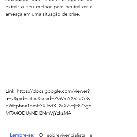
extrair o seu melhor para neutralizar a 
ameaça em uma situação de crise.  
Link: https://docs.google.com/viewer?
a=v&pid=sites&srcid=ZGVmYXVsdGRv
bWFpbnx1bmltYXJzdXJ2aXZvcjF8Z3g6
MTA4ODUyNDI2NmVjYzkzMA
Lembre-se:
 O sobrevivencialista e 