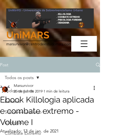
UniMARS
marsurvivor@centrodeestudomars.com
Post
Todos os posts
Marsurvivor
Todos os posts
25 de jul. de 2019
1 min de leitura
Ebook Killologia aplicada
Editorial
e combate extremo -
Sobrevivencialismo
Volume I
Killologia
Atualizado:
13 de jan. de 2021
Combate Extremo