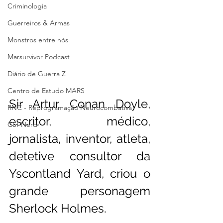
Criminologia
Guerreiros & Armas
Monstros entre nós
Marsurvivor Podcast
Diário de Guerra Z
Centro de Estudo MARS
Sir Artur Conan Doyle,  
RNC - Reprogramação Neurocombativa
escritor, médico, 
CSI-Nerd
jornalista, inventor, atleta, 
detetive consultor da 
Yscontland Yard, criou o 
grande personagem 
Sherlock Holmes.