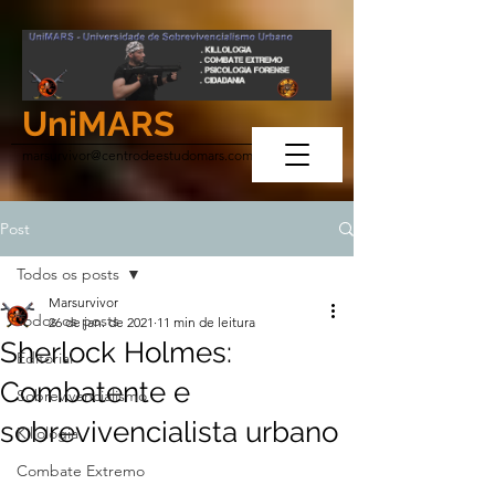
UniMARS
marsurvivor@centrodeestudomars.com
Post
Todos os posts
Marsurvivor
Todos os posts
26 de jan. de 2021
11 min de leitura
Sherlock Holmes:
Editorial
Combatente e
Sobrevivencialismo
sobrevivencialista urbano
Killologia
Combate Extremo