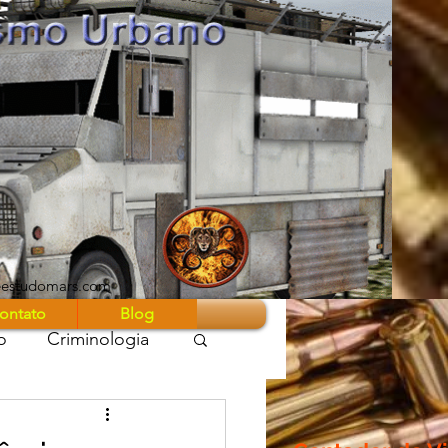
eestudomars.com
ontato
Blog
o
Criminologia
 Guerra Z