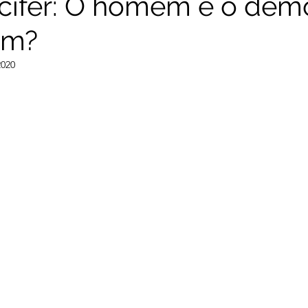
úcifer: O homem é o dem
em?
RNC - Reprogramação Neurocombativa
CSI-Nerd
2020