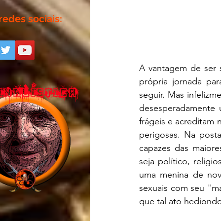
redes sociais:
A vantagem de ser s
própria jornada pa
seguir. Mas infeli
desesperadamente um
frágeis e acreditam 
perigosas. Na post
capazes das maiores
seja político, reli
uma menina de nove
sexuais com seu "ma
que tal ato hediondo 