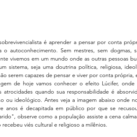
obrevivencialista é aprender a pensar por conta própri
ra o autoconhecimento. Sem mestres, sem dogmas, se
zmente vivemos em um mundo onde as outras pessoas b
 sistema, seja uma doutrina política, religiosa, ideol
não serem capazes de pensar e viver por conta própria, e
agem de hoje vamos conhecer o efeito Lúcifer, onde 
 atrocidades quando sua responsabilidade é absorvida
gioso ou ideológico. Antes veja a imagem abaixo onde n
 anos é decapitada em público por que se recusou a
rido", observe como a população assiste a cena calma
recebeu viés cultural e religioso a milênios.  