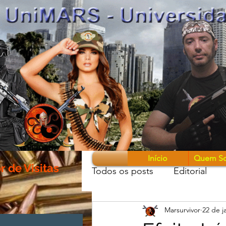
Início
Quem S
 de Visitas
Todos os posts
Editorial
Marsurvivor
22 de j
Guerreiros & Armas
Mon