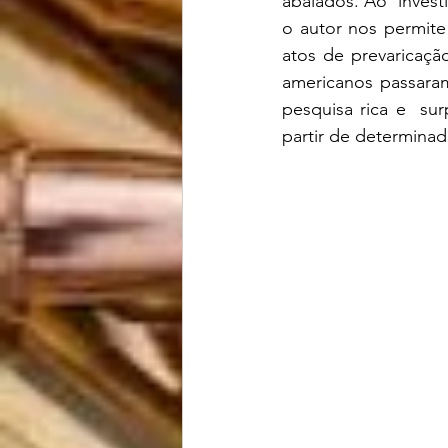
abalados. Ao  invest
o autor nos permite
atos de prevaricaçã
americanos passaram
pesquisa rica e  su
partir de determinada