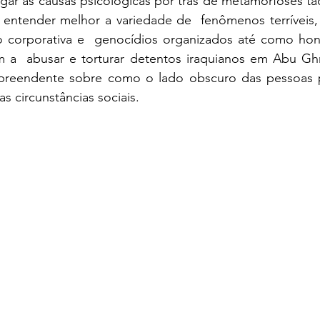
igar as causas psicológicas por trás de metamorfoses tão
 entender melhor a variedade de  fenômenos terríveis,
o corporativa e  genocídios organizados até como hon
 a  abusar e torturar detentos iraquianos em Abu Gh
rpreendente sobre como o lado obscuro das pessoas p
s circunstâncias sociais. 