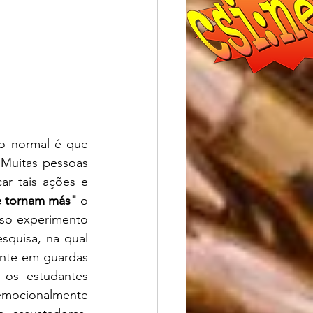
o normal é que 
 Muitas pessoas 
r tais ações e 
e tornam más" 
o 
o experimento 
squisa, na qual 
ente em guardas 
os estudantes 
emocionalmente 