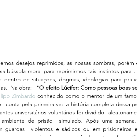
emos desejos reprimidos, as nossas sombras, porém 
a bússola moral para reprimirmos tais instintos para .
entro de situações, dogmas, ideologias para pratica
as.  Na obra:   "
O efeito Lúcifer: Como pessoas boas s
ilipp Zimbardo
 conhecido como o mentor de um famos
  conta pela primeira vez a história completa dessa pe
tes universitários voluntários foi dividido  aleatoriam
m ambiente de prisão  simulado. Após uma semana, 
m guardas  violentos e sádicos ou em prisioneiros 