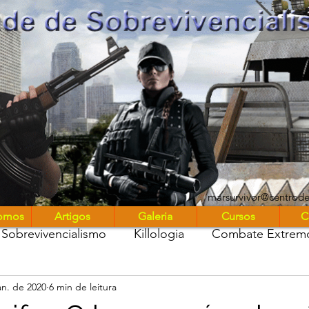
UniMARS
marsurvivor@centrod
omos
Artigos
Galeria
Cursos
C
Sobrevivencialismo
Killologia
Combate Extrem
an. de 2020
6 min de leitura
stros entre nós
Marsurvivor Podcast
Diário de