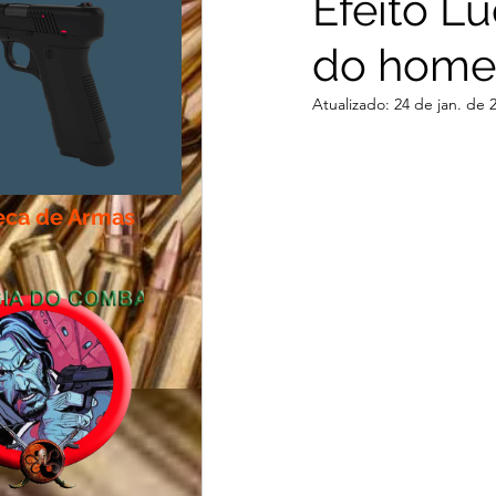
Efeito L
do hom
Centro de Estudo MARS
Atualizado:
24 de jan. de 
teca de Armas