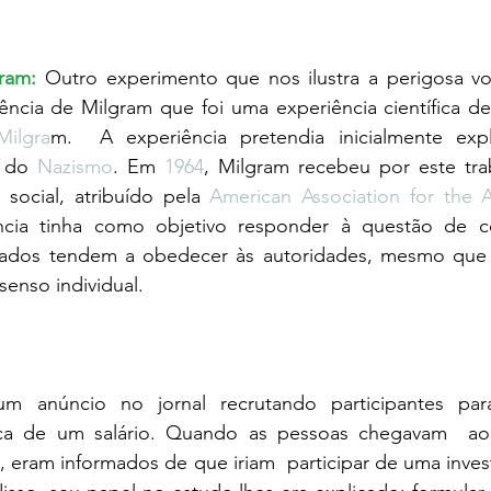
ram:
Outro experimento que nos ilustra a perigosa vol
ência de Milgram que foi uma experiência científica de
Milgra
m.  A experiência pretendia inicialmente expl
 do 
Nazismo
. Em 
1964
, Milgram recebeu por este tra
 social, atribuído pela 
American Association for the 
ncia tinha como objetivo responder à questão de 
rvados tendem a obedecer às autoridades, mesmo que 
enso individual. 
um anúncio no jornal recrutando participantes pa
ca de um salário. Quando as pessoas chegavam  ao l
, eram informados de que iriam  participar de uma inves