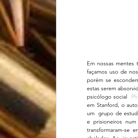
Em nossas mentes t
façamos uso de noss
porém se escondem d
estas serem absorvid
psicólogo social
Ph
em Stanford, o autor
um  grupo de estudan
e prisioneiros nu
transformaram-se e