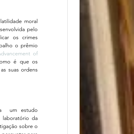
atilidade moral 
senvolvida pelo 
icar os crimes 
balho o prêmio 
Advancement of 
como é que os 
as suas ordens 
ra  um estudo 
aboratório da 
tigação sobre o 