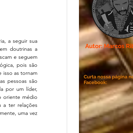
a, a seguir sua 
Autor: Marcos Ri
m doutrinas a 
uscam e seguem 
ógica, pois são 
 isso as tornam 
Curta nossa página n
as pessoas são 
Facebook:
 por um líder, 
o oriente médio 
 ter relações 
mente, uma vez 