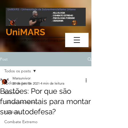
UniMARS
marsurvivor@centrodeestudomars.com
Post
Todos os posts
Marsurvivor
Todos os posts
28 de jan. de 2021
4 min de leitura
Bastões: Por que são
Editorial
fundamentais para montar
Sobrevivencialismo
sua autodefesa?
Killologia
Combate Extremo