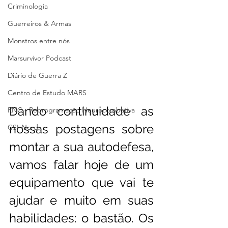
Criminologia
Guerreiros & Armas
Monstros entre nós
Marsurvivor Podcast
Diário de Guerra Z
Centro de Estudo MARS
Dando continuidade as 
RNC - Reprogramação Neurocombativa
nossas postagens sobre 
CSI-Nerd
montar a sua autodefesa, 
vamos falar hoje de um 
equipamento que vai te 
ajudar e muito em suas 
habilidades: o bastão. Os 