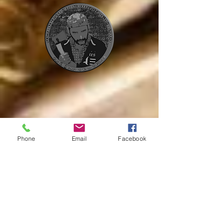
Phone
Email
Facebook