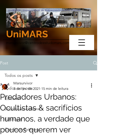
UniMARS
marsurvivor@centrodeestudomars.com
Post
Todos os posts
Marsurvivor
Todos os posts
3 de fev. de 2021
15 min de leitura
Predadores Urbanos:
Editorial
Ocultistas & sacrifícios
Sobrevivencialismo
humanos, a verdade que
Killologia
poucos querem ver
Combate Extremo