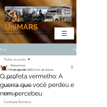
UniMARS
marsurvivor@centrodeestudomars.com
Post
Todos os posts
Marsurvivor
Todos os posts
5 de ago. de 2020
5 min de leitura
O profeta vermelho: A
Editorial
guerra que você perdeu e
Sobrevivencialismo
nem percebeu
Killologia
Combate Extremo