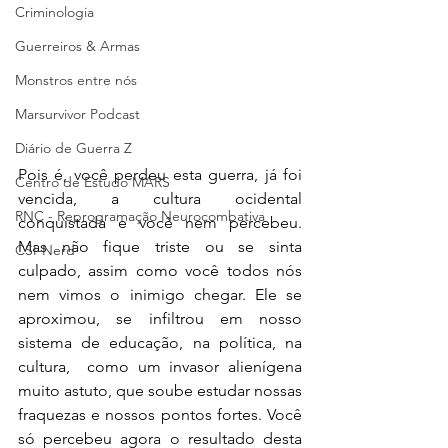
Criminologia
Guerreiros & Armas
Monstros entre nós
Marsurvivor Podcast
Diário de Guerra Z
Pois é, você perdeu esta guerra, já foi 
Centro de Estudo MARS
vencida, a cultura ocidental 
RNC - Reprogramação Neurocombativa
conquistada e você nem percebeu. 
Mas não fique triste ou se sinta 
CSI-Nerd
culpado, assim como você todos nós 
nem vimos o inimigo chegar. Ele se 
aproximou, se infiltrou em nosso 
sistema de educação, na política, na 
cultura,  como um invasor alienígena 
muito astuto, que soube estudar nossas 
fraquezas e nossos pontos fortes. Você 
só percebeu agora o resultado desta 