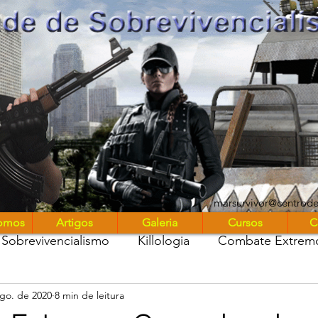
UniMARS
marsurvivor@centrod
omos
Artigos
Galeria
Cursos
C
Sobrevivencialismo
Killologia
Combate Extrem
go. de 2020
8 min de leitura
stros entre nós
Marsurvivor Podcast
Diário de