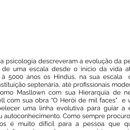
da psicologia descreveram a evolução da pe
de uma escala desde o início da vida at
à 5000 anos os Hindus, na sua escala  d
nstituição septenária, até profissionais mode
como Masllown com sua Hierarquia de nec
 com sua obra "O Herói de mil faces"  e vá
elecer uma linha evolutiva para guiar a 
autoconhecimento. Como sempre procuro de
s é muito difícil para a pessoa que que