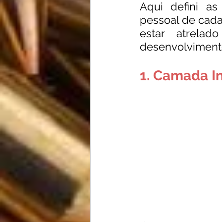
Aqui defini a
pessoal de cada
estar atrela
desenvolvimento
1. Camada In