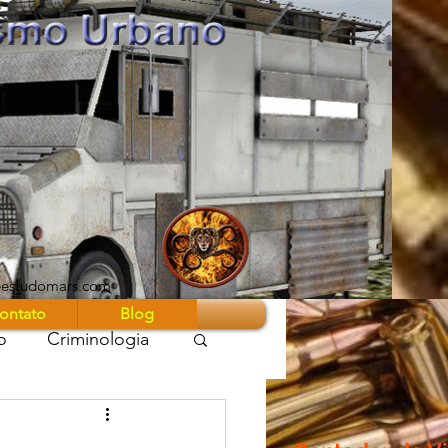
eestudomars.com
ontato
Blog
o
Criminologia
 Guerra Z