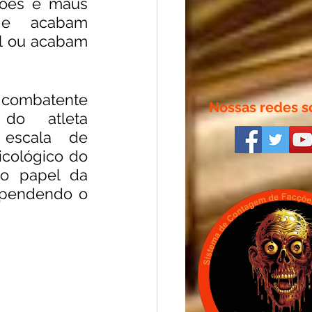
ões e maus 
 e  acabam 
l ou acabam 
o combatente 
Nossas redes so
do  atleta 
escala de 
cológico do 
o papel da 
pendendo o 