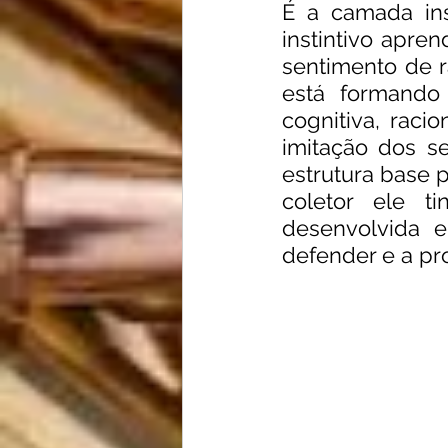
É a camada in
instintivo apre
sentimento de r
está formando
cognitiva, raci
imitação dos se
estrutura base p
coletor ele t
desenvolvida 
defender e a pr