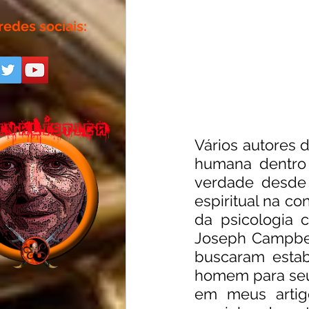
redes sociais:
Vários autores 
humana dentro 
verdade desde 
espiritual na co
da psicologia 
Joseph Campbell
buscaram estab
homem para seu 
em meus artigo