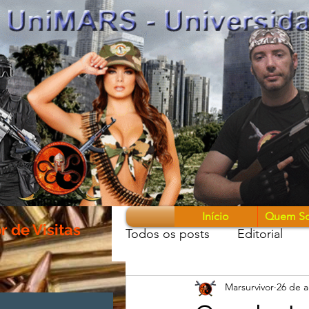
Início
Quem S
 de Visitas
Todos os posts
Editorial
Marsurvivor
26 de a
Guerreiros & Armas
Mon