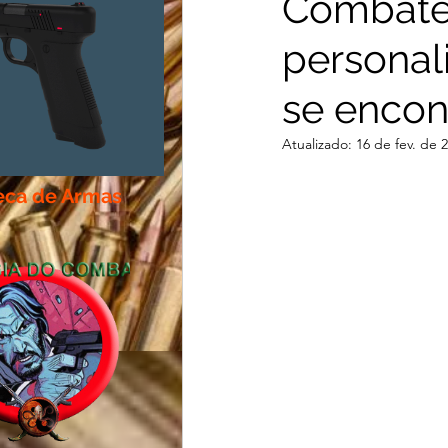
Combate
personal
Centro de Estudo MARS
se encon
Atualizado:
16 de fev. de 
teca de Armas