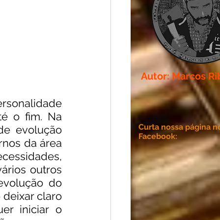
Autor: Marcos Ri
rsonalidade 
é o fim. Na 
Curta nossa página n
e evolução 
Facebook:
rnos da área 
essidades,  
rios outros 
evolução do 
ixar claro  
r iniciar o 