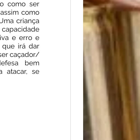
o como ser 
 assim como 
Uma criança 
capacidade 
va e erro e 
que irá dar 
er caçador/ 
defesa bem 
atacar, se 